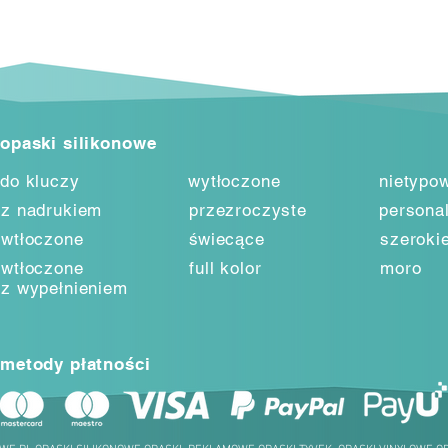
opaski silikonowe
do kluczy
wytłoczone
nietypo
z nadrukiem
przezroczyste
persona
wtłoczone
świecące
szeroki
wtłoczone
full kolor
moro
z wypełnieniem
metody płatności