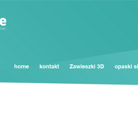
home
kontakt
Zawieszki 3D
opaski s
wają prace konserwacyjne. Sklep jest nieczynny.