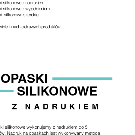
i silikonowe z nadrukiem
i silikonowe z wypełnieniem
i silikonowe szerokie
wiele innych ciekawych produktów.
OPASKI
SILIKONOWE
Z NADRUKIEM
ki silikonowe wykonujemy z nadrukiem do 5
rów. Nadruk na opaskach jest wykonywany metodą