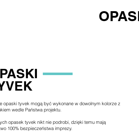
OPAS
PASKI
YVEK
e opaski tyvek mogą być wykonane w dowolnym kolorze z
kiem wedle Państwa projektu.
ch opasek tyvek nikt nie podrobi, dzięki temu mają
two 100% bezpieczeństwa imprezy.