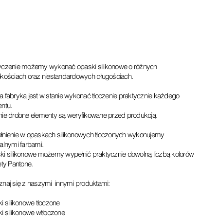
czenie możemy wykonać opaski silikonowe o różnych
kościach oraz niestandardowych długościach.
 fabryka jest w stanie wykonać tłoczenie praktycznie każdego
ntu.
ie drobne elementy są weryfikowane przed produkcją.
nienie w opaskach silikonowych tłoczonych wykonujemy
alnymi farbami.
i silikonowe możemy wypełnić praktycznie dowolną liczbą kolorów
ety Pantone.
naj się z naszymi innymi produktami:
i silikonowe tłoczone
i silikonowe wtłoczone