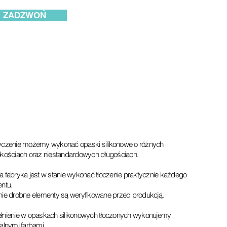
ZADZWOŃ
czenie możemy wykonać opaski silikonowe o różnych
kościach oraz niestandardowych długościach.
 fabryka jest w stanie wykonać tłoczenie praktycznie każdego
ntu.
ie drobne elementy są weryfikowane przed produkcją.
nienie w opaskach silikonowych tłoczonych wykonujemy
alnymi farbami.