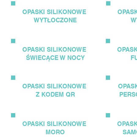
OPASKI
SILIKONOWE
OPAS
WYTŁOCZONE
W
OPASKI
SILIKONOWE
OPAS
ŚWIECĄCE W NOCY
F
OPASKI
SILIKONOWE
OPAS
Z KODEM QR
PERS
OPASKI
SILIKONOWE
OPAS
MORO
SAM