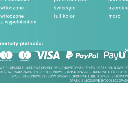
wtłoczone
świecące
szeroki
wtłoczone
full kolor
moro
z wypełnieniem
metody płatności
WE.PL OPASKI SILIKONOWE OPASKI REKLAMOWE OPASKI TYVEK OPASKI VINYLOWE 
LIKONOWE WARSZAWA OPASKI SILIKONOWE GDAŃSK OPASKI SILIKONOWE ŁÓDŹ OPASKI
OPASKI SILIKONOWE RZESZÓW OPASKI SILIKONOWE LUBLIN OPASKI SILIKONOW
OPASKI SILIKONOWE BYDGOSZCZ OPASK