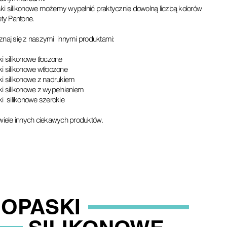
i silikonowe możemy wypełnić praktycznie dowolną liczbą kolorów
ety Pantone.
naj się z naszymi innymi produktami:
i silikonowe tłoczone
i silikonowe wtłoczone
i silikonowe z nadrukiem
i silikonowe z wypełnieniem
i silikonowe szerokie
wiele innych ciekawych produktów.
OPASKI