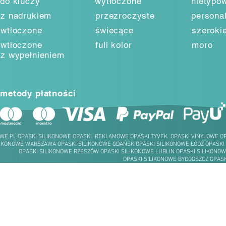
do kluczy
wytłoczone
nietypo
z nadrukiem
przezroczyste
persona
wtłoczone
świecące
szeroki
wtłoczone
full kolor
moro
z wypełnieniem
metody płatności
WE.PL OPASKI SILIKONOWE OPASKI REKLAMOWE OPASKI TYVEK OPASKI VINYLOWE 
LIKONOWE WARSZAWA OPASKI SILIKONOWE GDAŃSK OPASKI SILIKONOWE ŁÓDŹ OPASKI
OPASKI SILIKONOWE RZESZÓW OPASKI SILIKONOWE LUBLIN OPASKI SILIKONOW
OPASKI SILIKONOWE BYDGOSZCZ OPASK