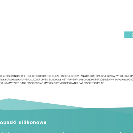
OPASKI SILIKONOWE RFID OPASKI SILIKONOWE DO KLUCZY OPASKI SILIKONOWE Z NADRUKIEM OPASKI SILIKONOWE WTŁOCZONE O
NOCY OPASKI SILIKONOWE FULL KOLOR OPASKI SILIKONOWE NIETYPOWE OPASKI SILIKONOWE PERSONALIZOWANE OPASKI SILIKON
SILIKONOWE Z KODEM QR OPASKI ODBLASKOWE OPASKI TYVEK OPASKI WINYLOWE OPASKI TEKSTYLNE
opaski silikonowe