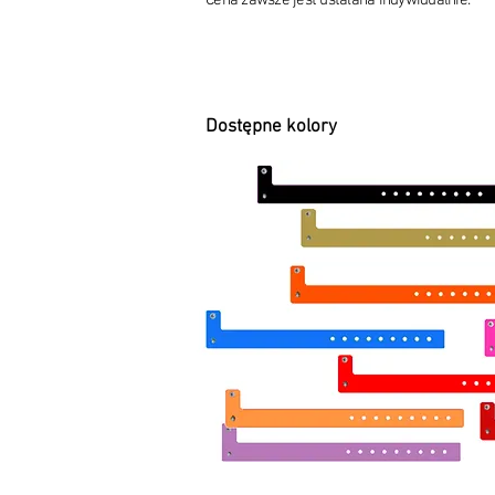
Cena zawsze jest ustalana indywidualnie.
Dostępne kolory