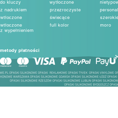
do kluczy
wytłoczone
nietypo
z nadrukiem
przezroczyste
persona
wtłoczone
świecące
szeroki
wtłoczone
full kolor
moro
z wypełnieniem
metody płatności
WE.PL OPASKI SILIKONOWE OPASKI REKLAMOWE OPASKI TYVEK OPASKI VINYLOWE 
LIKONOWE WARSZAWA OPASKI SILIKONOWE GDAŃSK OPASKI SILIKONOWE ŁÓDŹ OPASKI
OPASKI SILIKONOWE RZESZÓW OPASKI SILIKONOWE LUBLIN OPASKI SILIKONOW
OPASKI SILIKONOWE BYDGOSZCZ OPASK