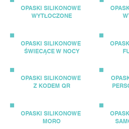
OPASKI
SILIKONOWE
OPAS
WYTŁOCZONE
W
OPASKI
SILIKONOWE
OPAS
ŚWIECĄCE W NOCY
F
OPASKI
SILIKONOWE
OPAS
Z KODEM QR
PERS
OPASKI
SILIKONOWE
OPAS
MORO
SAM