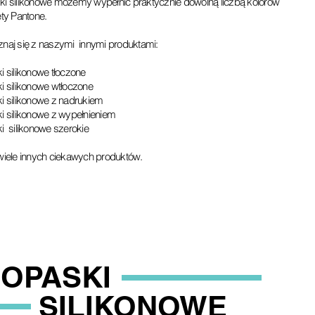
i silikonowe możemy wypełnić praktycznie dowolną liczbą kolorów
ety Pantone.
naj się z naszymi innymi produktami:
i silikonowe tłoczone
i silikonowe wtłoczone
i silikonowe z nadrukiem
i silikonowe z wypełnieniem
i silikonowe szerokie
wiele innych ciekawych produktów.
OPASKI
SILIKONOWE