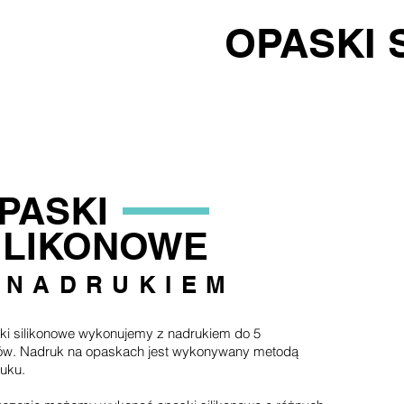
OPASKI 
PASKI
ILIKONOWE
 NADRUKIEM
i silikonowe wykonujemy z nadrukiem do 5
ów. Nadruk na opaskach jest wykonywany metodą
ruku.