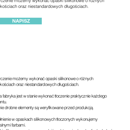
czenie możemy wykonać opaski silikonowe o różnych
kościach oraz niestandardowych długościach.
NAPISZ
czenie możemy wykonać opaski silikonowe o różnych
kościach oraz niestandardowych długościach.
 fabryka jest w stanie wykonać tłoczenie praktycznie każdego
ntu.
ie drobne elementy są weryfikowane przed produkcją.
nienie w opaskach silikonowych tłoczonych wykonujemy
alnymi farbami.